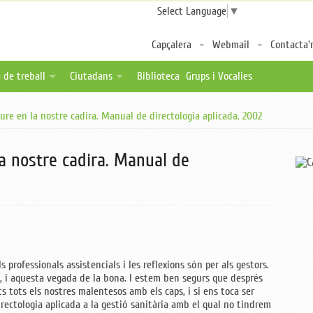
Select Language
▼
Capçalera
Webmail
Contacta'
 de treball
Ciutadans
Biblioteca
Grups i Vocalies
des
tes de feina
Fulls per a pacients
ure en la nostre cadira. Manual de directologia aplicada. 2002
a distància
ica una oferta
Associacions de pacients
ternalitzable
Enllaços d'interès
a nostre cadira. Manual de
s professionals assistencials i les reflexions són per als gestors.
a, i aquesta vegada de la bona. I estem ben segurs que després
ts tots els nostres malentesos amb els caps, i si ens toca ser
rectologia aplicada a la gestió sanitària amb el qual no tindrem