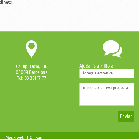
dinats.
Ajudan's a millorar
C/ Diputació, 316
08009 Barcelona
Tel: 93 301 17 77
Enviar
s |
Mapa web |
On som