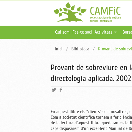
Qui som
Fes-te soci
Activitats
Borsa
Activitats programa
Ofer
Inici
Biblioteca
Provant de sobrevi
Activitats online i 
Publ
Oferta formativa ex
Provant de sobreviure en l
directologia aplicada. 2002
En aquest llibre els “clients” som nosaltres, el
Com a societat científica tornem a fer ciènci
de la lectura d’aquest llibre quedaran esclari
caps disposarem d’un excel·lent Manual de Di