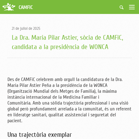
CAMFiC
Accés Usuaris
Qui som
21 de juliol de 2025
Fes-te soci
La Dra. María Pilar Astier, sòcia de CAMFiC,
Activitats
candidata a la presidència de WONCA
Borsa de treball
Ciutadans
Biblioteca
Grups i Vocalies
Des de CAMFiC celebrem amb orgull la candidatura de la Dra.
María Pilar Astier Peña a la presidència de la WONCA
(Organització Mundial dels Metges de Família), la màxima
instància internacional de la Medicina Familiar i
Comunitària. Amb una sòlida trajectòria professional i una visió
global però profundament arrelada a la comunitat, és un referent
en lideratge sanitari, qualitat assistencial i seguretat del
pacient.
Una trajectòria exemplar