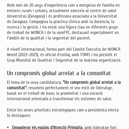
Amb més de 20 anys d’experiència com a metgessa de família en
entorns rurals i urbans, actualment exerceix al centre de salut
Universitas (Zaragoza) i és professora associada a la Universitat
de Zaragoza. Compagina la pràctica clínica amb la docència, la
recerca i la gestió, i ha estat una figura clau en diferents grups
de treball de WONCA i de la semFYC, destacant especialment en
l’àmbit de la qualitat i la seguretat del pacient.
A nivell internacional, forma part del Comitè Executiu de WONCA
World (2023–2025), és oficial d'enllaç amb l’OMS i ha presidit el
Grup Mundial de Qualitat i Seguretat de la mateixa organització.
Un compromís global arrelat a la comunitat
El lema de la seva candidatura,
"Un compromís global arrelat a la
comunitat"
, resumeix perfectament el seu estil de lideratge,
basat en el treball de base, la proximitat i una vocació
internacional orientada a transformar els sistemes de salut.
Entre les seves prioritats estratègiques com a presidenta electa
hi destaquen:
Empoderar els equips d’Atenció Primària
, amb lideratge fort,