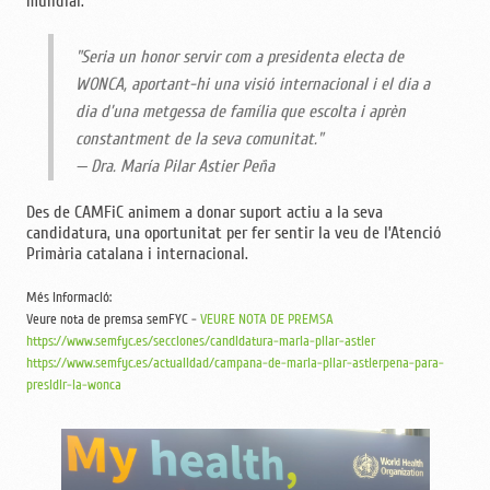
mundial.
"Seria un honor servir com a presidenta electa de
WONCA, aportant-hi una visió internacional i el dia a
dia d’una metgessa de família que escolta i aprèn
constantment de la seva comunitat."
— Dra. María Pilar Astier Peña
Des de CAMFiC animem a donar suport actiu a la seva
candidatura, una oportunitat per fer sentir la veu de l’Atenció
Primària catalana i internacional.
Més informació:
Veure nota de premsa semFYC -
VEURE NOTA DE PREMSA
https://www.semfyc.es/secciones/candidatura-maria-pilar-astier
https://www.semfyc.es/actualidad/campana-de-maria-pilar-astierpena-para-
presidir-la-wonca