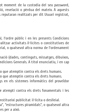
 tot moment de la custodia del seu password,
ió, revelació o pèrdua del mateix. A aquests
s reputaran realitzats per dit Usuari registrat,
al, l’ordre públic i en les presents Condicions
litzar activitats il·lícites o constitutives de
strial, o qualsevol altra norma de l’ordenament
rmació (dades, continguts, missatges, dibuixos,
Condicions Generals. A títol enunciatiu, i en cap
e o que atemptin contra els drets humans.
e o que atemptin contra els drets humans.
ys en els sistemes informàtics del proveïdor
ue atempti contra els drets fonamentals i les
itueixi publicitat il·lícita o deslleial.
a", "estructures piramidals", o qualsevol altra
es per a això.