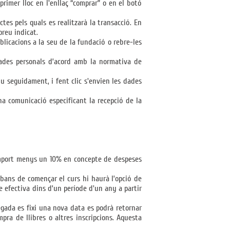
primer lloc en l'enllaç “comprar” o en el botó
uctes pels quals es realitzarà la transacció. En
preu indicat.
 publicacions a la seu de la fundació o rebre-les
 dades personals d’acord amb la normativa de
iu seguidament, i fent clic s'envien les dades
na comunicació especificant la recepció de la
 l’import menys un 10% en concepte de despeses
abans de començar el curs hi haurà l’opció de
se efectiva dins d’un període d'un any a partir
egada es fixi una nova data es podrà retornar
mpra de llibres o altres inscripcions. Aquesta