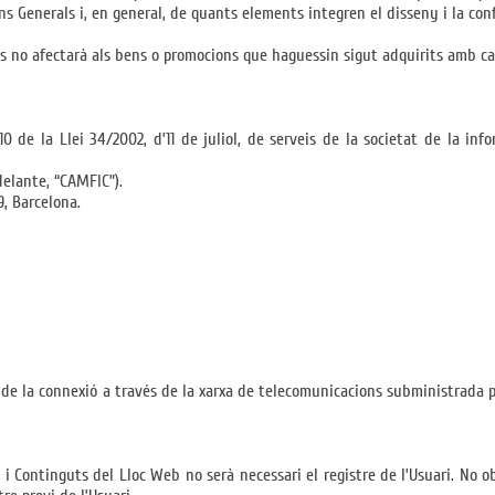
ons Generals i, en general, de quants elements integren el disseny i la con
s no afectarà als bens o promocions que haguessin sigut adquirits amb ca
10 de la Llei 34/2002, d’11 de juliol, de serveis de la societat de la in
elante, “CAMFIC”).
9, Barcelona.
t de la connexió a través de la xarxa de telecomunicacions subministrada pe
 i Continguts del Lloc Web no serà necessari el registre de l’Usuari. No o