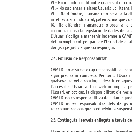
VI.- No introduir o difondre qualsevol inform
VII.- No suplantar a altres Usuaris utilitzant 
VIII.- No difondre, transmetre o posar a la 
intel·lectual i industrial, patents, marques o
IX.- No difondre, transmetre o posar a la 
comunicacions i la legislació de dades de car
L'Usuari s'obliga a mantenir indemne a CAMF
del incompliment per part de l'Usuari de qual
danys i perjudicis que correspongui.
2.4. Exclusió de Responsabilitat
CAMFIC no assumeix cap responsabilitat sobre
sigui precisa ni completa. Per tant, l'Usua
qualsevol servei o contingut descrit en aques
L'accés de l'Usuari al Lloc web no implica p
l'Usuari, en tot cas, la disponibilitat d'eine
CAMFIC no es responsabilitza dels danys produï
CAMFIC no es responsabilitza dels danys o 
telecomunicacions que produeixin la suspensió
2.5. Continguts i serveis enllaçats a través d
El servei d'accés al Lloc web inclou dispositi