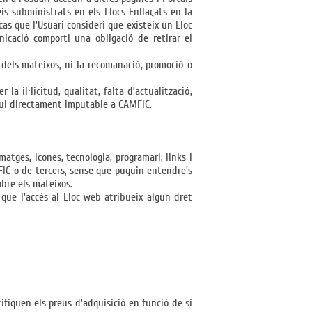
is subministrats en els Llocs Enllaçats en la
cas que l'Usuari consideri que existeix un Lloc
icació comporti una obligació de retirar el
s dels mateixos, ni la recomanació, promoció o
la il·licitud, qualitat, falta d’actualització,
sigui directament imputable a CAMFIC.
matges, icones, tecnologia, programari, links i
MFIC o de tercers, sense que puguin entendre's
obre els mateixos.
que l'accés al Lloc web atribueix algun dret
tifiquen els preus d'adquisició en funció de si