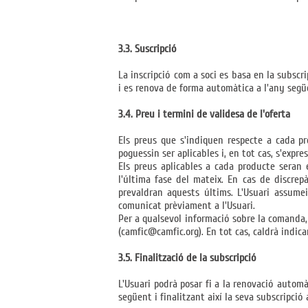
3.3. Suscripció
La inscripció com a soci es basa en la subscr
i es renova de forma automàtica a l'any segü
3.4. Preu i termini de validesa de l'oferta
Els preus que s'indiquen respecte a cada pr
poguessin ser aplicables i, en tot cas, s'expr
Els preus aplicables a cada producte seran
l'última fase del mateix. En cas de discrep
prevaldran aquests últims. L'Usuari assume
comunicat prèviament a l'Usuari.
Per a qualsevol informació sobre la comanda, 
(
camfic@camfic.org
). En tot cas, caldrà indi
3.5. Finalització de la subscripció
L'Usuari podrà posar fi a la renovació automà
següent i finalitzant així la seva subscripció 