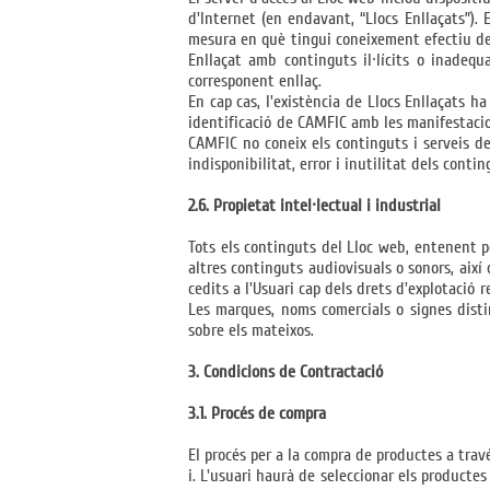
d'Internet (en endavant, “Llocs Enllaçats”).
mesura en què tingui coneixement efectiu de la
Enllaçat amb continguts il·lícits o inadeq
corresponent enllaç.
En cap cas, l'existència de Llocs Enllaçats h
identificació de CAMFIC amb les manifestacio
CAMFIC no coneix els continguts i serveis dels
indisponibilitat, error i inutilitat dels cont
2.6. Propietat intel·lectual i industrial
Tots els continguts del Lloc web, entenent per
altres continguts audiovisuals o sonors, així
cedits a l'Usuari cap dels drets d'explotació 
Les marques, noms comercials o signes disti
sobre els mateixos.
3. Condicions de Contractació
3.1. Procés de compra
El procés per a la compra de productes a trav
i. L'usuari haurà de seleccionar els productes