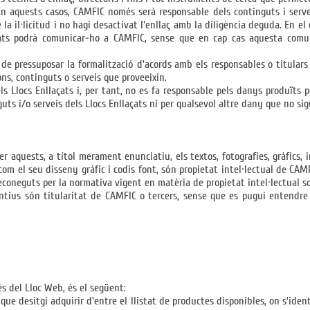
 En aquests casos, CAMFIC només serà responsable dels continguts i serve
 il·licitud i no hagi desactivat l'enllaç amb la diligència deguda. En el 
uats podrà comunicar-ho a CAMFIC, sense que en cap cas aquesta comun
a de pressuposar la formalització d'acords amb els responsables o titular
ns, continguts o serveis que proveeixin.
 Llocs Enllaçats i, per tant, no es fa responsable pels danys produïts per 
inguts i/o serveis dels Llocs Enllaçats ni per qualsevol altre dany que no 
 aquests, a títol merament enunciatiu, els textos, fotografies, gràfics, i
 com el seu disseny gràfic i codis font, són propietat intel·lectual de CA
reconeguts per la normativa vigent en matèria de propietat intel·lectual s
ntius són titularitat de CAMFIC o tercers, sense que es pugui entendre 
és del Lloc Web, és el següent:
 que desitgi adquirir d'entre el llistat de productes disponibles, on s’iden