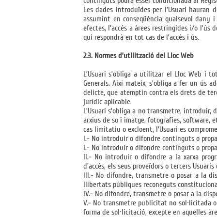
continguts podrà ésser condicionada al Regist
Les dades introduïdes per l’Usuari hauran d
assumint en conseqüència qualsevol dany i p
efectes, l’accés a àrees restringides i/o l’ús 
qui respondrà en tot cas de l’accés i ús.
2.3. Normes d’utilització del Lloc Web
L’Usuari s’obliga a utilitzar el Lloc Web i to
Generals. Així mateix, s’obliga a fer un ús ad
delicte, que atemptin contra els drets de terc
jurídic aplicable.
L’Usuari s’obliga a no transmetre, introduir, 
arxius de so i imatge, fotografies, software, et
cas limitatiu o excloent, l'Usuari es comprome
I.- No introduir o difondre continguts o prop
I.- No introduir o difondre continguts o prop
II.- No introduir o difondre a la xarxa pro
d'accés, els seus proveïdors o tercers Usuaris 
III.- No difondre, transmetre o posar a la d
llibertats públiques reconeguts constituciona
IV.- No difondre, transmetre o posar a la dispo
V.- No transmetre publicitat no sol·licitada o
forma de sol·licitació, excepte en aquelles à