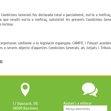
 Condicions Generals fos declarada total o parcialment, nul·la o ineficaç, 
a que resulti nul·la o ineficaç, subsistint les presents Condicions Gene
 inclosa.
terpretaran conforme a la legislació espanyola. CAMFIC i l'Usuari acord
s o serveis objecto d'aquestes Condicions Generals, als Jutjats i Tribuna
13
Ajudan's a millorar
C/ Diputació, 316
08009 Barcelona