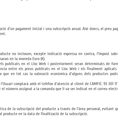
ipció d'un pagament inicial i una subscripció anual. Així doncs, el preu pa
ent.
oducte no inclouen, excepte indicació expressa en contra, l'Impost sobre
essaran en la moneda Euro (€).
 els publicats en el Lloc Web i posteriorment seran determinats de for
ància entre els preus publicats en el Lloc Web i els finalment aplicats 
ix que en tot cas la valoració econòmica d'alguns dels productes podr
l'Usuari comptarà amb el telèfon d'atenció al client de CAMFIC: 93 301 17 7
car el número assignat a la comanda que li va ser indicat en el correu elec
tica de la subscripció del producte a través de l'àrea personal, evitant 
al producte en la data de finalització de la subscripció.