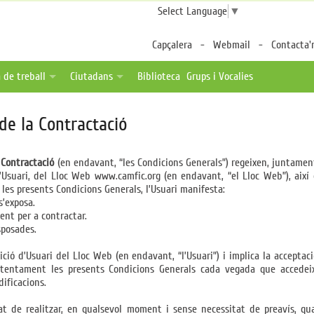
Select Language
▼
Capçalera
Webmail
Contacta'
 de treball
Ciutadans
Biblioteca
Grups i Vocalies
des
tes de feina
Fulls per a pacients
 de la Contractació
a distància
ica una oferta
Associacions de pacients
ternalitzable
Enllaços d'interès
 Contractació
(en endavant, “les Condicions Generals”) regeixen, juntament 
e l’Usuari, del Lloc Web www.camfic.org (en endavant, “el Lloc Web”), aix
 les presents Condicions Generals, l’Usuari manifesta:
s’exposa.
ent per a contractar.
sposades.
ició d’Usuari del Lloc Web (en endavant, “l’Usuari”) i implica la acceptac
 atentament les presents Condicions Generals cada vegada que accedei
ificacions.
tat de realitzar, en qualsevol moment i sense necessitat de preavís, qua