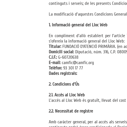
continguts i serveis; de les presents Condici
La modificació d’aquestes Condicions General
1. Informació general del Lloc Web
En compliment d’allò establert per l’article 
s’ofereix la informació general del Lloc Web:
Titular:
FUNDACIÓ D’ATENCIÓ PRIMÀRIA. (en ad
Domicili social:
Diputació, núm. 316, C.P. 0800
C.I.F.:
G-60720638
E-mail:
camfic@camfic.org
Telèfon:
93 301 17 77
Dades registrals:
2. Condicions d’Ús
2.1. Accés al Lloc Web
L’accés al Lloc Web és gratuït, llevat del cos
2.2. Necessitat de registre
Amb caràcter general, per al accés als serveis