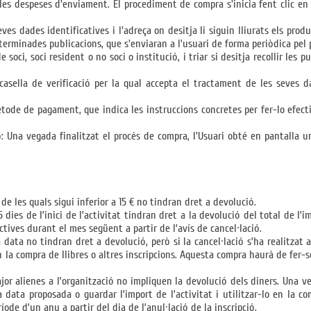
m les despeses d'enviament. El procediment de compra s'inicia fent clic en 
eves dades identificatives i l'adreça on desitja li siguin lliurats els prod
terminades publicacions, que s'enviaran a l'usuari de forma periòdica pel 
e soci, soci resident o no soci o institució, i triar si desitja recollir les
a casella de verificació per la qual accepta el tractament de les seves
ètode de pagament, que indica les instruccions concretes per fer-lo efect
ió: Una vegada finalitzat el procés de compra, l'Usuari obté en pantalla u
 de les quals sigui inferior a 15 € no tindran dret a devolució.
5 dies de l’inici de l’activitat tindran dret a la devolució del total de
tives durant el mes següent a partir de l’avís de cancel·lació.
 data no tindran dret a devolució, però si la cancel·lació s’ha realitzat 
 en la compra de llibres o altres inscripcions. Aquesta compra haurà de fer-
or alienes a l’organització no impliquen la devolució dels diners. Una v
 data proposada o guardar l’import de l’activitat i utilitzar-lo en la co
ode d’un any a partir del dia de l’anul·lació de la inscripció.