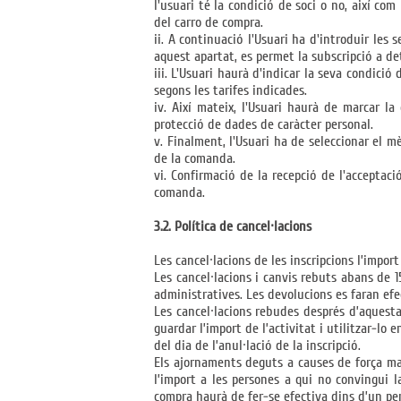
l'usuari té la condició de soci o no, així co
del carro de compra.
ii. A continuació l'Usuari ha d'introduir les s
aquest apartat, es permet la subscripció a de
iii. L'Usuari haurà d'indicar la seva condició d
segons les tarifes indicades.
iv. Així mateix, l'Usuari haurà de marcar l
protecció de dades de caràcter personal.
v. Finalment, l'Usuari ha de seleccionar el m
de la comanda.
vi. Confirmació de la recepció de l'acceptac
comanda.
3.2. Política de cancel·lacions
Les cancel·lacions de les inscripcions l’import
Les cancel·lacions i canvis rebuts abans de 1
administratives. Les devolucions es faran efec
Les cancel·lacions rebudes després d’aquesta
guardar l’import de l’activitat i utilitzar-lo
del dia de l’anul·lació de la inscripció.
Els ajornaments deguts a causes de força maj
l’import a les persones a qui no convingui la
compra haurà de fer-se efectiva dins d’un perí