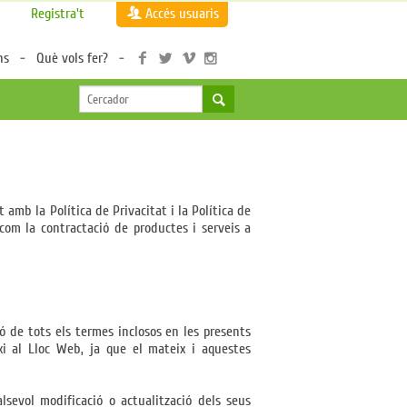
Registra't
Accés usuaris
ns
Què vols fer?
amb la Política de Privacitat i la Política de
í com la contractació de productes i serveis a
ió de tots els termes inclosos en les presents
xi al Lloc Web, ja que el mateix i aquestes
lsevol modificació o actualització dels seus