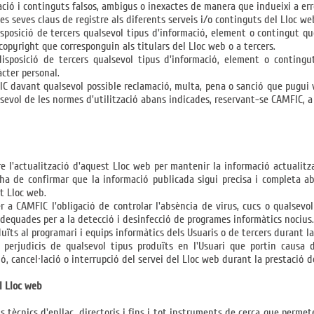
ació i continguts falsos, ambigus o inexactes de manera que indueixi a erro
les seves claus de registre als diferents serveis i/o continguts del Lloc we
disposició de tercers qualsevol tipus d'informació, element o contingut qu
 copyright que corresponguin als titulars del Lloc web o a tercers.
disposició de tercers qualsevol tipus d'informació, element o contingu
àcter personal.
IC davant qualsevol possible reclamació, multa, pena o sanció que pugui 
sevol de les normes d'utilització abans indicades, reservant-se CAMFIC, a m
 l'actualització d'aquest Lloc web per mantenir la informació actualitz
ri ha de confirmar que la informació publicada sigui precisa i completa 
t Lloc web.
er a CAMFIC l'obligació de controlar l'absència de virus, cucs o qualsevo
s adequades per a la detecció i desinfecció de programes informàtics nocius.
ts al programari i equips informàtics dels Usuaris o de tercers durant la 
perjudicis de qualsevol tipus produïts en l'Usuari que portin causa 
, cancel·lació o interrupció del servei del Lloc web durant la prestació d
el Lloc web
us tècnics d'enllaç, directoris i fins i tot instruments de cerca que permete