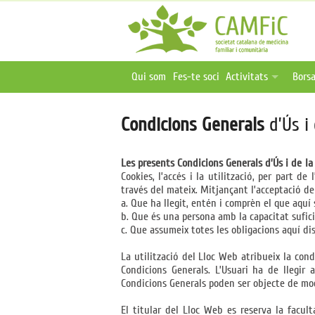
Qui som
Fes-te soci
Activitats
Borsa
Activitats programa
Ofer
Condicions Generals
d’Ús i
Activitats online i 
Publ
Oferta formativa ex
Les presents Condicions Generals d’Ús i de la
Cookies, l’accés i la utilització, per part d
través del mateix. Mitjançant l’acceptació de
a. Que ha llegit, entén i comprèn el que aquí 
b. Que és una persona amb la capacitat sufici
c. Que assumeix totes les obligacions aquí di
La utilització del Lloc Web atribueix la cond
Condicions Generals. L’Usuari ha de llegir
Condicions Generals poden ser objecte de mod
El titular del Lloc Web es reserva la facul