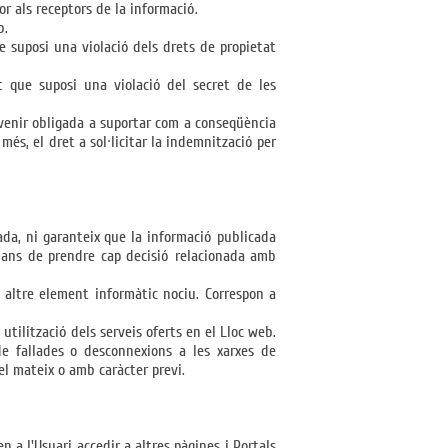
r als receptors de la informació.
b.
e suposi una violació dels drets de propietat
t que suposi una violació del secret de les
venir obligada a suportar com a conseqüència
és, el dret a sol·licitar la indemnització per
ada, ni garanteix que la informació publicada
abans de prendre cap decisió relacionada amb
l altre element informàtic nociu. Correspon a
utilització dels serveis oferts en el Lloc web.
de fallades o desconnexions a les xarxes de
el mateix o amb caràcter previ.
n a l'Usuari accedir a altres pàgines i Portals