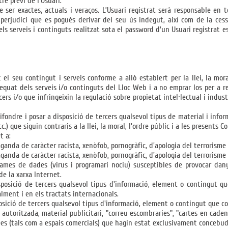
re previ de l’Usuari.
e ser exactes, actuals i veraços. L’Usuari registrat serà responsable en
erjudici que es pogués derivar del seu ús indegut, així com de la cess
dels serveis i continguts realitzat sota el password d’un Usuari registrat e
t el seu contingut i serveis conforme a allò establert per la llei, la mor
equat dels serveis i/o continguts del Lloc Web i a no emprar los per a rea
ers i/o que infringeixin la regulació sobre propietat intel·lectual i indu
difondre i posar a disposició de tercers qualsevol tipus de material i info
c.) que siguin contraris a la llei, la moral, l'ordre públic i a les presents 
t a:
aganda de caràcter racista, xenòfob, pornogràfic, d'apologia del terrorism
aganda de caràcter racista, xenòfob, pornogràfic, d'apologia del terrorism
grames de dades (virus i programari nociu) susceptibles de provocar dan
de la xarxa Internet.
isposició de tercers qualsevol tipus d'informació, element o contingut q
lment i en els tractats internacionals.
sició de tercers qualsevol tipus d'informació, element o contingut que const
 autoritzada, material publicitari, "correu escombraries", "cartes en caden
rees (tals com a espais comercials) que hagin estat exclusivament concebud