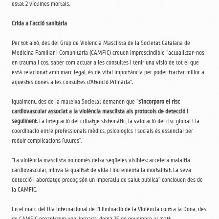
estat 2 víctimes mortals.
Crida a l’acció sanitària
Per tot això, des del Grup de Violencia Masclista de la Societat Catalana de
Medicina Familiar i Comunitària (CAMFiC) creuen imprescindible “actualitzar-nos
en trauma i cos, saber com actuar a les consultes i tenir una visió de tot el que
està relacionat amb marc legal, és de vital importància per poder tractar millor a
aquestes dones a les consultes d’Atenció Primària”.
Igualment, des de la mateixa Societat demanen que “
s’incorporo el risc
cardiovascular associat a la violència masclista als protocols de detecció i
seguiment
. La integració del cribatge sistemàtic, la valoració del risc global i la
coordinació entre professionals mèdics, psicològics i socials és essencial per
reduir complicacions futures”.
“La violència masclista no només deixa seqüeles visibles: accelera malaltia
cardiovascular, minva la qualitat de vida i incrementa la mortalitat. La seva
detecció i abordatge precoç són un imperatiu de salut pública” conclouen des de
la CAMFiC.
En el marc del Dia Internacional de l'Eliminació de la Violència contra la Dona, des
de CAMFiC organitzem una Jornada, demà 25 de novembre al matí: