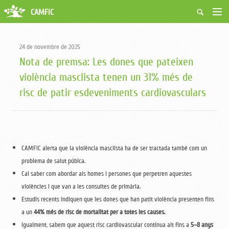
CAMFiC
Accés Usuaris
Qui som
24 de novembre de 2025
Fes-te soci
Nota de premsa: Les dones que pateixen
Activitats
violència masclista tenen un 31% més de
Borsa de treball
risc de patir esdeveniments cardiovasculars
Ciutadans
Biblioteca
Grups i Vocalies
CAMFIC alerta que la violència masclista ha de ser tractada també com un
problema de salut púbica.
Cal saber com abordar als homes i persones que perpetren aquestes
violències i que van a les consultes de primària.
Estudis recents indiquen que les dones que han patit violència presenten fins
a un
44% més de risc de mortalitat per a totes les causes.
Igualment, sabem que aquest risc cardiovascular continua alt fins a
5–8 anys