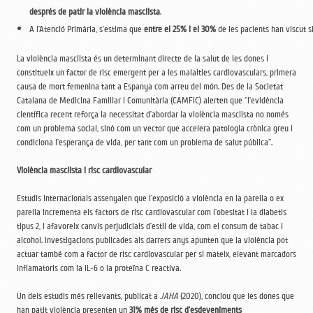
després de patir la violència masclista
.
A l’Atenció Primària, s’estima que
entre el 25% i el 30%
de les pacients han viscut s
La violència masclista és un determinant directe de la salut de les dones i
constitueix un factor de risc emergent per a les malalties cardiovasculars, primera
causa de mort femenina tant a Espanya com arreu del món. Des de la Societat
Catalana de Medicina Familiar i Comunitària (CAMFiC) alerten que “l’evidència
científica recent reforça la necessitat d’abordar la violència masclista no només
com un problema social, sinó com un vector que accelera patologia crònica greu i
condiciona l’esperança de vida, per tant com un problema de salut pública”.
Violència masclista i risc cardiovascular
Estudis internacionals assenyalen que l’exposició a violència en la parella o ex
parella incrementa els factors de risc cardiovascular com l’obesitat i la diabetis
tipus 2, i afavoreix canvis perjudicials d’estil de vida, com el consum de tabac i
alcohol. Investigacions publicades als darrers anys apunten que la violència pot
actuar també com a factor de risc cardiovascular per si mateix, elevant marcadors
inflamatoris com la IL-6 o la proteïna C reactiva.
Un dels estudis més rellevants, publicat a
JAHA
(2020), conclou que les dones que
han patit violència presenten un
31% més de risc d’esdeveniments