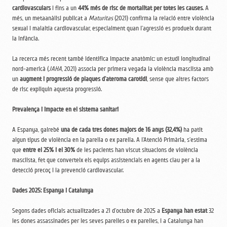
cardiovasculars
i fins a un
44% més de risc de mortalitat per totes les causes
. A
més, un metaanàlisi publicat a
Maturitas
(2021) confirma la relació entre violència
sexual i malaltia cardiovascular, especialment quan l’agressió es produeix durant
la infància.
La recerca més recent també identifica impacte anatòmic: un estudi longitudinal
nord-americà (
JAHA
, 2021) associa per primera vegada la violència masclista amb
un
augment i progressió de plaques d’ateroma carotidi
, sense que altres factors
de risc expliquin aquesta progressió.
Prevalença i impacte en el sistema sanitari
A Espanya, gairebé
una de cada tres dones majors de 16 anys (32,4%)
ha patit
algun tipus de violència en la parella o ex parella. A l’Atenció Primària, s’estima
que
entre el 25% i el 30%
de les pacients han viscut situacions de violència
masclista, fet que converteix els equips assistencials en agents clau per a la
detecció precoç i la prevenció cardiovascular.
Dades 2025: Espanya i Catalunya
Segons dades oficials actualitzades a 21 d’octubre de 2025 a
Espanya han estat
32
les dones assassinades per les seves parelles o ex parelles, i a Catalunya han