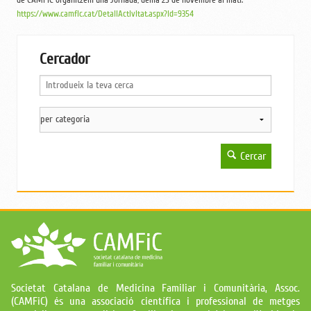
https://www.camfic.cat/DetallActivitat.aspx?id=9354
Cercador
Cercar
Societat Catalana de Medicina Familiar i Comunitària, Assoc.
(CAMFiC) és una associació científica i professional de metges