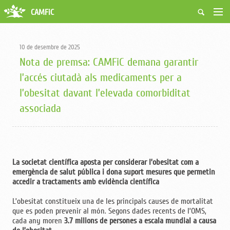
CAMFiC
Accés Usuaris
Qui som
10 de desembre de 2025
Fes-te soci
Nota de premsa: CAMFiC demana garantir
Activitats
l’accés ciutadà als medicaments per a
Borsa de treball
l’obesitat davant l’elevada comorbiditat
Ciutadans
Biblioteca
associada
Grups i Vocalies
La societat científica aposta per considerar l’obesitat com a
emergència de salut pública i dona suport mesures que permetin
accedir a tractaments amb evidència científica
L’obesitat constitueix una de les principals causes de mortalitat
que es poden prevenir al món. Segons dades recents de l’OMS,
cada any moren
3.7 milions de persones a escala mundial a causa