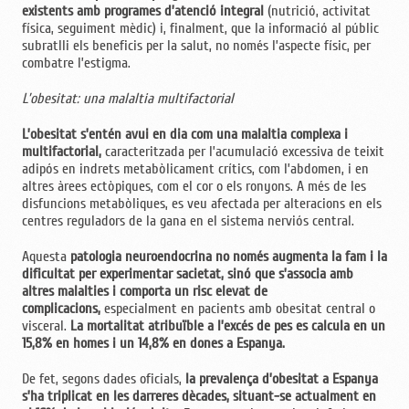
existents amb programes d’atenció integral
(nutrició, activitat
física, seguiment mèdic) i, finalment, que la informació al públic
subratlli els beneficis per la salut, no només l’aspecte físic, per
combatre l’estigma.
L’obesitat: una malaltia multifactorial
L’obesitat s’entén avui en dia com una malaltia complexa i
multifactorial,
caracteritzada per l’acumulació excessiva de teixit
adipós en indrets metabòlicament crítics, com l’abdomen, i en
altres àrees ectòpiques, com el cor o els ronyons. A més de les
disfuncions metabòliques, es veu afectada per alteracions en els
centres reguladors de la gana en el sistema nerviós central.
Aquesta
patologia neuroendocrina no només augmenta la fam i la
dificultat per experimentar sacietat, sinó que s’associa amb
altres malalties i comporta un risc elevat de
complicacions,
especialment en pacients amb obesitat central o
visceral.
La mortalitat atribuïble a l’excés de pes es calcula en un
15,8% en homes i un 14,8% en dones a Espanya.
De fet, segons dades oficials,
la prevalença d’obesitat a Espanya
s’ha triplicat en les darreres dècades, situant-se actualment en