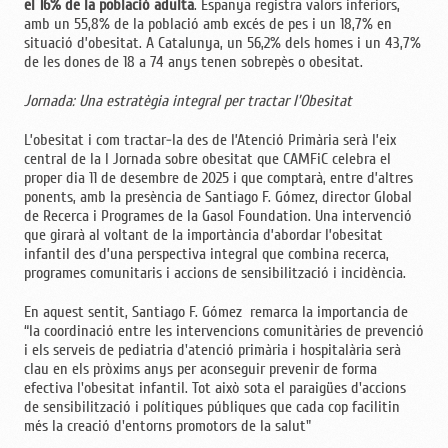
el 16% de la població adulta
. Espanya registra valors inferiors,
amb un 55,8% de la població amb excés de pes i un 18,7% en
situació d’obesitat. A Catalunya, un 56,2% dels homes i un 43,7%
de les dones de 18 a 74 anys tenen sobrepès o obesitat.
Jornada: Una estratègia integral per tractar l’Obesitat
L’obesitat i com tractar-la des de l’Atenció Primària serà l’eix
central de la I Jornada sobre obesitat que CAMFiC celebra el
proper dia 11 de desembre de 2025 i que comptarà, entre d’altres
ponents, amb la presència de Santiago F. Gómez, director Global
de Recerca i Programes de la Gasol Foundation. Una intervenció
que girarà al voltant de la importància d’abordar l’obesitat
infantil des d’una perspectiva integral que combina recerca,
programes comunitaris i accions de sensibilització i incidència.
En aquest sentit, Santiago F. Gómez remarca la importancia de
“la coordinació entre les intervencions comunitàries de prevenció
i els serveis de pediatria d'atenció primària i hospitalària serà
clau en els pròxims anys per aconseguir prevenir de forma
efectiva l'obesitat infantil. Tot això sota el paraigües d'accions
de sensibilització i polítiques públiques que cada cop facilitin
més la creació d'entorns promotors de la salut"