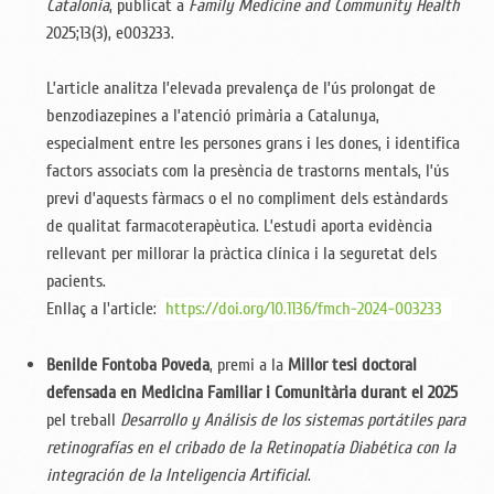
Catalonia
, publicat a
Family Medicine and Community Health
2025;13(3), e003233.
L’article analitza l’elevada prevalença de l’ús prolongat de
benzodiazepines a l’atenció primària a Catalunya,
especialment entre les persones grans i les dones, i identifica
factors associats com la presència de trastorns mentals, l’ús
previ d’aquests fàrmacs o el no compliment dels estàndards
de qualitat farmacoterapèutica. L’estudi aporta evidència
rellevant per millorar la pràctica clínica i la seguretat dels
pacients.
Enllaç a l'article:
https://doi.org/10.1136/fmch-2024-003233
Benilde Fontoba Poveda
, premi a la
Millor tesi doctoral
defensada en Medicina Familiar i Comunitària durant el 2025
pel treball
Desarrollo y Análisis de los sistemas portátiles para
retinografías en el cribado de la Retinopatía Diabética con la
integración de la Inteligencia Artificial
.