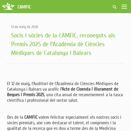
CAMFiC
Accés Usuaris
Qui som
13 de maig de 2026
Fes-te soci
Socis i sòcies de la CAMFiC, reconeguts als
Activitats
Premis 2025 de l’Acadèmia de Ciències
Borsa de treball
Mèdiques de Catalunya i Balears
Ciutadans
Biblioteca
Grups i Vocalies
El 12 de maig, l’Auditori de l’Acadèmia de Ciències Mèdiques de
Catalunya i Balears va acollir l
’Acte de Cloenda i lliurament de
Beques i Premis 2025
, una cita anual de reconeixement a la tasca
científica i professional del sector salut.
Des de la
CAMFiC
volem felicitar especialment els nostres socis i
sòcies premiats, així com destacar el talent, el compromís i la
qualitat de la recerca que es duu a terme des de la Medicina