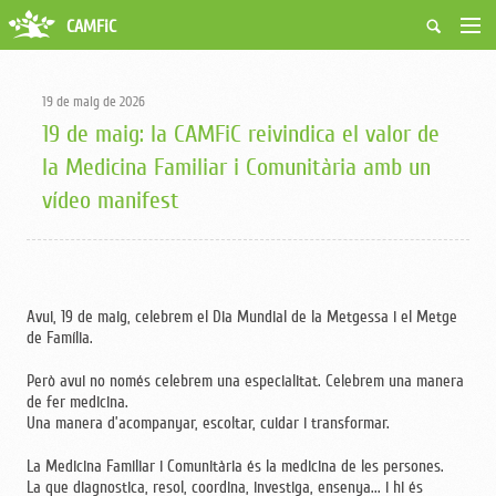
CAMFiC
Accés Usuaris
Qui som
19 de maig de 2026
Fes-te soci
19 de maig: la CAMFiC reivindica el valor de
Activitats
la Medicina Familiar i Comunitària amb un
Borsa de treball
vídeo manifest
Ciutadans
Biblioteca
Grups i Vocalies
Avui, 19 de maig, celebrem el Dia Mundial de la Metgessa i el Metge
de Família.
Però avui no només celebrem una especialitat. Celebrem una manera
de fer medicina.
Una manera d’acompanyar, escoltar, cuidar i transformar.
La Medicina Familiar i Comunitària és la medicina de les persones.
La que diagnostica, resol, coordina, investiga, ensenya... i hi és