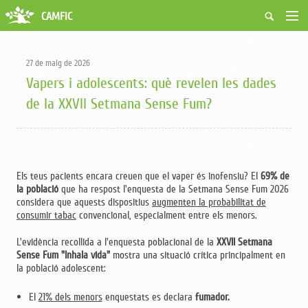
CAMFiC
Accés Usuaris
Qui som
27 de maig de 2026
Fes-te soci
Vapers i adolescents: què revelen les dades
Activitats
de la XXVII Setmana Sense Fum?
Borsa de treball
Ciutadans
Biblioteca
Grups i Vocalies
Els teus pacients encara creuen que el vaper és inofensiu? El
69% de
la població
que ha respost l'enquesta de la Setmana Sense Fum 2026
considera que aquests dispositius
augmenten la probabilitat de
consumir tabac
convencional, especialment entre els menors.
L'evidència recollida a l'enquesta poblacional de la
XXVII Setmana
Sense Fum "Inhala vida"
mostra una situació crítica principalment en
la població adolescent:
El
21% dels menors
enquestats es declara
fumador.