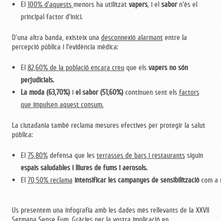
El
100% d'aquests
menors ha utilitzat
vapers
, i el
sabor
n'és el
principal factor d'inici.
D’una altra banda, existeix una
desconnexió alarmant
entre la
percepció pública i l'evidència mèdica:
El
82,60% de la població encara creu
que els
vapers no són
perjudicials.
La moda (63,70%)
i
el sabor (51,60%)
continuen sent els
factors
que impulsen aquest consum.
La ciutadania també reclama mesures efectives per protegir la salut
pública:
El
75,80%
defensa que les
terrasses de bars i restaurants
siguin
espais saludables i lliures de fums i aerosols.
El
70,50% reclama
intensificar les campanyes de sensibilització
com a m
Us presentem una infografia amb les dades més rellevants de la XXVII
Setmana Sense Fum. Gràcies per la vostra implicació en