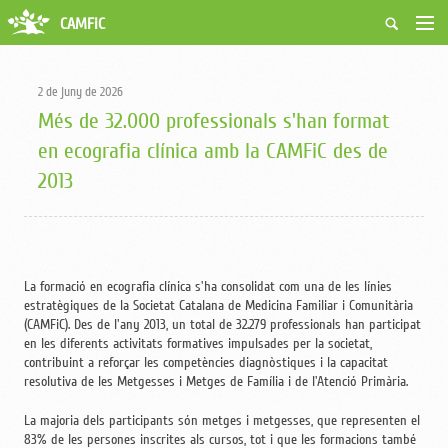
CAMFiC
Accés Usuaris
Qui som
2 de juny de 2026
Fes-te soci
Més de 32.000 professionals s'han format
Activitats
en ecografia clínica amb la CAMFiC des de
Borsa de treball
2013
Ciutadans
Biblioteca
Grups i Vocalies
La formació en ecografia clínica s'ha consolidat com una de les línies
estratègiques de la Societat Catalana de Medicina Familiar i Comunitària
(CAMFiC). Des de l'any 2013, un total de 32.279 professionals han participat
en les diferents activitats formatives impulsades per la societat,
contribuint a reforçar les competències diagnòstiques i la capacitat
resolutiva de les Metgesses i Metges de Família i de l'Atenció Primària.
La majoria dels participants són metges i metgesses, que representen el
83% de les persones inscrites als cursos, tot i que les formacions també