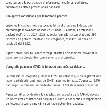
compten amb la participació d'infermeres, llevadores, pediatres,
odontòlegs i altres professionals sanitaris.
Una aposta consolidada per la formació pràctica
Entre les iniciatives més destacades hi ha el programa E-Tutor, una
metodologia innovadora basada en el model "1 alumne, 1 professor i 1
pacient real". Entre 2023 i 2025, aquesta formació ha comptat amb 390
inscrits i ha permès realitzar 6.495 ecografies, assolint una taxa de
resolució del 86,5%.
Aquest model facilita l'aprenentatge pràctic i personalitzat, afavorint la
transferència directa dels coneixements a la consulta.
L'ecografia pulmonar COVID, la formació amb més participants
La formació en ecografia pulmonar COVID ha estat la que ha registrat una
major participació, amb més de 20.414 alumnes formats. D'aquests, 18.710
han seguit la formació en modalitat online i 1.704 de manera presencial.
Aquestes xifres evidencien la capacitat de resposta de la CAMFiC davant
les necessitats assistencials sorgides durant la pandèmia i la importància
de l'ecografia com a eina clínica en l'abordatge dels pacients.