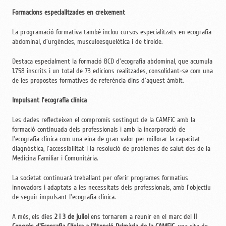
Formacions especialitzades en creixement
La programació formativa també inclou cursos especialitzats en ecografia
abdominal, d'urgències, musculoesquelètica i de tiroide.
Destaca especialment la formació BCD d'ecografia abdominal, que acumula
1.758 inscrits i un total de 73 edicions realitzades, consolidant-se com una
de les propostes formatives de referència dins d'aquest àmbit.
Impulsant l'ecografia clínica
Les dades reflecteixen el compromís sostingut de la CAMFiC amb la
formació continuada dels professionals i amb la incorporació de
l'ecografia clínica com una eina de gran valor per millorar la capacitat
diagnòstica, l'accessibilitat i la resolució de problemes de salut des de la
Medicina Familiar i Comunitària.
La societat continuarà treballant per oferir programes formatius
innovadors i adaptats a les necessitats dels professionals, amb l'objectiu
de seguir impulsant l'ecografia clínica.
A més, els dies
2 i 3 de juliol
ens tornarem a reunir en el marc del
II