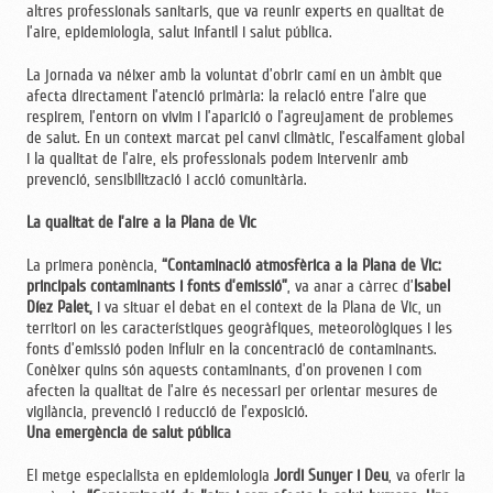
altres professionals sanitaris, que va reunir experts en qualitat de
l’aire, epidemiologia, salut infantil i salut pública.
La jornada va néixer amb la voluntat d’obrir camí en un àmbit que
afecta directament l’atenció primària: la relació entre l’aire que
respirem, l’entorn on vivim i l’aparició o l’agreujament de problemes
de salut. En un context marcat pel canvi climàtic, l’escalfament global
i la qualitat de l’aire, els professionals podem intervenir amb
prevenció, sensibilització i acció comunitària.
La qualitat de l’aire a la Plana de Vic
La primera ponència,
“Contaminació atmosfèrica a la Plana de Vic:
principals contaminants i fonts d’emissió”
, va anar a càrrec d’
Isabel
Díez Palet,
i
va situar el debat en el context de la Plana de Vic, un
territori on les característiques geogràfiques, meteorològiques i les
fonts d’emissió poden influir en la concentració de contaminants.
Conèixer quins són aquests contaminants, d’on provenen i com
afecten la qualitat de l’aire és necessari per orientar mesures de
vigilància, prevenció i reducció de l’exposició.
Una emergència de salut pública
El metge especialista en epidemiologia
Jordi Sunyer i Deu
, va oferir la