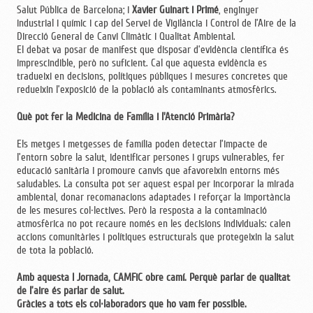
Salut Pública de Barcelona; i
Xavier Guinart i Primé
, enginyer
industrial i químic i cap del Servei de Vigilància i Control de l’Aire de la
Direcció General de Canvi Climàtic i Qualitat Ambiental.
El debat va posar de manifest que disposar d’evidència científica és
imprescindible, però no suficient. Cal que aquesta evidència es
tradueixi en decisions, polítiques públiques i mesures concretes que
redueixin l’exposició de la població als contaminants atmosfèrics.
Què pot fer la Medicina de Família i l'Atenció Primària?
Els metges i metgesses de família poden detectar l’impacte de
l’entorn sobre la salut, identificar persones i grups vulnerables, fer
educació sanitària i promoure canvis que afavoreixin entorns més
saludables. La consulta pot ser aquest espai per incorporar la mirada
ambiental, donar recomanacions adaptades i reforçar la importància
de les mesures col·lectives. Però la resposta a la contaminació
atmosfèrica no pot recaure només en les decisions individuals: calen
accions comunitàries i polítiques estructurals que protegeixin la salut
de tota la població.
Amb aquesta I Jornada, CAMFiC obre camí. Perquè parlar de qualitat
de l’aire és parlar de salut.
Gràcies a tots els col·laboradors que ho vam fer possible.