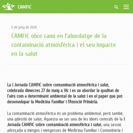
CAMFiC
Accés Usuaris
Qui som
5 de juny de 2026
Fes-te soci
CAMFiC obre camí en l’abordatge de la
Activitats
contaminació atmosfèrica i el seu impacte
Borsa de treball
en la salut
Ciutadans
Biblioteca
Grups i Vocalies
La I Jornada CAMFiC sobre contaminació atmosfèrica i salut,
celebrada dimecres 27 de maig a Vic i es va abordar la qualitat de
l’aire
com a determinant ambiental de la salut i en el paper que pot
desenvolupar la Medicina Familiar i l'Atenció Primària.
La contaminació atmosfèrica és un problema ambiental, però també,
una qüestió de salut. Aquesta va ser una de les idees centrals de la
I
Jornada CAMFiC sobre contaminació atmosfèrica i salut
, una sessió
adreçada a metges i metgesses de Medicina Familiar i Comunitària i