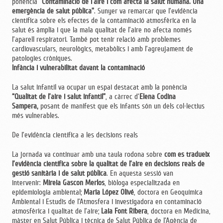
ponència
“Contaminació de l’aire i com afecta la salut humana. Una
emergència de salut pública”
. Sunyer va remarcar que l’evidència
científica sobre els efectes de la contaminació atmosfèrica en la
salut és àmplia i que la mala qualitat de l’aire no afecta només
l’aparell respiratori. També pot tenir relació amb problemes
cardiovasculars, neurològics, metabòlics i amb l’agreujament de
patologies cròniques.
Infància i vulnerabilitat davant la contaminació
La salut infantil va ocupar un espai destacat amb la ponència
“Qualitat de l’aire i salut infantil”
, a càrrec d’
Elena Codina
Sampera,
posant de manifest que els infants són un dels col·lectius
més vulnerables.
De l’evidència científica a les decisions reals
La jornada va continuar amb una taula rodona sobre
com es tradueix
l’evidència científica sobre la qualitat de l’aire en decisions reals de
gestió sanitària i de salut pública
. En aquesta sessió van
intervenir:
Mireia Gascon Merlos
, biòloga especialitzada en
epidemiologia ambiental;
Maria López Olivé
, doctora en Geoquímica
Ambiental i Estudis de l’Atmosfera i investigadora en contaminació
atmosfèrica i qualitat de l’aire;
Laia Font Ribera
, doctora en Medicina,
màster en Salut Pública i tècnica de Salut Pública de l’Agència de