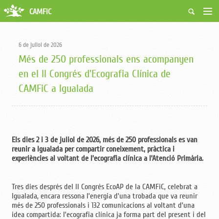
CAMFiC
Accés Usuaris
Qui som
6 de juliol de 2026
Fes-te soci
Més de 250 professionals ens acompanyen
Activitats
en el II Congrés d'Ecografia Clínica de
Borsa de treball
CAMFiC a Igualada
Ciutadans
Biblioteca
Grups i Vocalies
Els dies 2 i 3 de juliol de 2026, més de 250 professionals es van
reunir a Igualada per compartir coneixement, pràctica i
experiències al voltant de l’ecografia clínica a l’Atenció Primària.
Tres dies després del II Congrés EcoAP de la CAMFiC, celebrat a
Igualada, encara ressona l’energia d’una trobada que va reunir
més de 250 professionals i 132 comunicacions al voltant d’una
idea compartida: l’ecografia clínica ja forma part del present i del