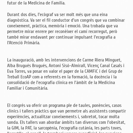
futur de la Medicina de Família.
Durant dos dies, l’ecògraf va ser molt més que una eina
diagnòstica. Va ser el fil conductor d’un congrés que va combinar
coneixement, pràctica, memòria i emoció. Una trobada que va
permetre mirar enrere per reconèixer el camí recorregut, però
també mirar endavant per continuar impulsant l’ecografia a
l’Atenció Primària.
La inauguració, amb les intervencions de Carme Riera Minguet,
Alba Brugués Brugués, Antoni Sisó-Almirall, Vicenç Canal Casals i
Eva Torres, va posar en valor el paper de la CAMFiC i del Grup de
Treball EcoAP com a referents en la formació, la docència i la
consolidació de l’ecografia clínica en l’àmbit de la Medicina
Familiar i Comunitària.
El congrés va oferir un programa ple de taules, ponències, casos
clínics i tallers pràctics que van permetre als assistents compartir
experiències, actualitzar coneixements i, sobretot, tocar molta
sonda. Els tallers van abordar àmbits tan diversos com l’obesitat,
la GIM, la PAT, la sarcopènia, l’ecografia cutània, les parts toves,