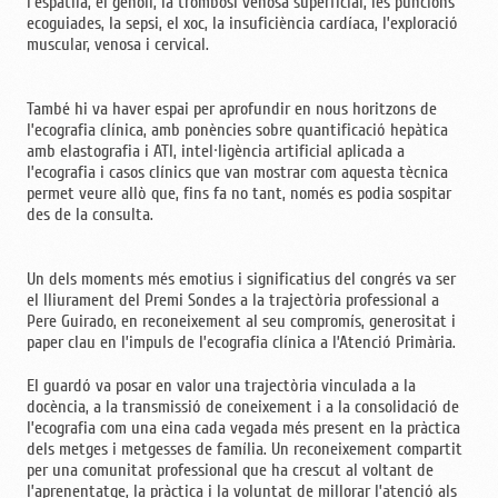
l’espatlla, el genoll, la trombosi venosa superficial, les puncions
ecoguiades, la sepsi, el xoc, la insuficiència cardíaca, l’exploració
muscular, venosa i cervical.
També hi va haver espai per aprofundir en nous horitzons de
l’ecografia clínica, amb ponències sobre quantificació hepàtica
amb elastografia i ATI, intel·ligència artificial aplicada a
l’ecografia i casos clínics que van mostrar com aquesta tècnica
permet veure allò que, fins fa no tant, només es podia sospitar
des de la consulta.
Un dels moments més emotius i significatius del congrés va ser
el lliurament del Premi Sondes a la trajectòria professional a
Pere Guirado, en reconeixement al seu compromís, generositat i
paper clau en l’impuls de l’ecografia clínica a l’Atenció Primària.
El guardó va posar en valor una trajectòria vinculada a la
docència, a la transmissió de coneixement i a la consolidació de
l’ecografia com una eina cada vegada més present en la pràctica
dels metges i metgesses de família. Un reconeixement compartit
per una comunitat professional que ha crescut al voltant de
l’aprenentatge, la pràctica i la voluntat de millorar l’atenció als