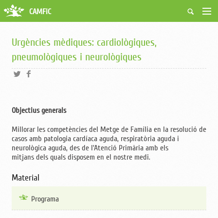
CAMFiC
Accés Usuaris
Qui som
Urgències mèdiques: cardiològiques,
Fes-te soci
pneumològiques i neurològiques
Activitats
Borsa de treball
Ciutadans
Biblioteca
Objectius generals
Grups i Vocalies
Millorar les competències del Metge de Família en la resolució de
casos amb patologia cardíaca aguda, respiratòria aguda i
neurològica aguda, des de l'Atenció Primària amb els
mitjans dels quals disposem en el nostre medi.
Material
Programa