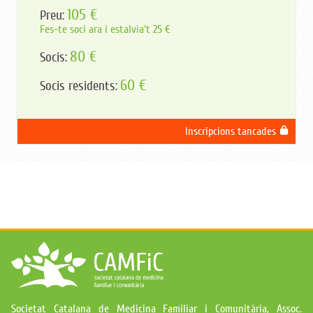
105 €
Preu:
Fes-te soci ara i estalvia't 25 €
80 €
Socis:
60 €
Socis residents:
Inscripcions tancades
Societat Catalana de Medicina Familiar i Comunitària, Assoc.