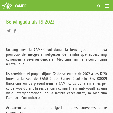
CAMFiC
Accés Usuaris
Qui som
Benvinguda als R1 2022
Fes-te soci
Activitats
Borsa de treball
Ciutadans
Un any més la CAMFiC vol donar la benvinguda a la nova
Biblioteca
promoció de metges i metgesses de família que aquest any
Grups i Vocalies
comencen la seva residència en Medicina Familiar i Comunitària
a Catalunya.
Us convidem el proper dijous 22 de setembre de 2022 a les 17:20
hores a la seu de CAMFiC del Carrer Diputació 316, 08009
Barcelona, on us presentarem la CAMFiC, us donarem eines per
cuidar-vos durant la residència i compartirem amb vosaltres una
visió intergeneracional de la nostra especialitat, la Medicina
Familiar i Comunitària.
Acabarem amb un bon refrigeri i bones converses entre
companyes.