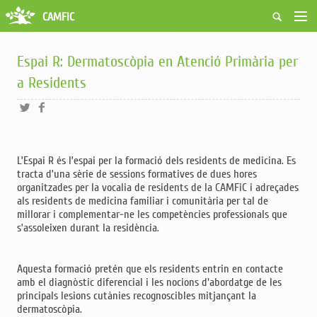
CAMFiC
Accés Usuaris
Qui som
Espai R: Dermatoscòpia en Atenció Primària per
Fes-te soci
a Residents
Activitats
Borsa de treball
Ciutadans
Biblioteca
L’Espai R és l’espai per la formació dels residents de medicina. Es
Grups i Vocalies
tracta d’una sèrie de sessions formatives de dues hores
organitzades per la vocalia de residents de la CAMFiC i adreçades
als residents de medicina familiar i comunitària per tal de
millorar i complementar-ne les competències professionals que
s’assoleixen durant la residència.
Aquesta formació pretén que els residents entrin en contacte
amb el diagnòstic diferencial i les nocions d'abordatge de les
principals lesions cutànies recognoscibles mitjançant la
dermatoscòpia.