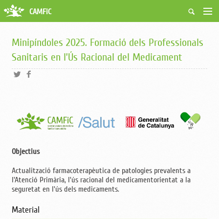
CAMFiC
Accés Usuaris
Qui som
Minipíndoles 2025. Formació dels Professionals
Fes-te soci
Sanitaris en l’Ús Racional del Medicament
Activitats
Borsa de treball
Ciutadans
Biblioteca
Grups i Vocalies
Objectius
Actualització farmacoterapèutica de patologies prevalents a
l'Atenció Primària, l'ús racional del medicamentorientat a la
seguretat en l'ús dels medicaments.
Material