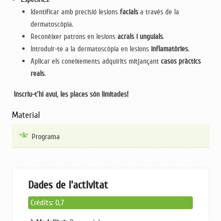
Identificar amb precisió lesions
facials
a través de la
dermatoscòpia.
Reconèixer patrons en lesions
acrals i unguials
.
Introduir-te a la dermatoscòpia en lesions
inflamatòries
.
Aplicar els coneixements adquirits mitjançant
casos pràctics
reals
.
Inscriu-t’hi avui, les places són limitades!
Material
Programa
Dades de l'activitat
Crèdits: 0,7