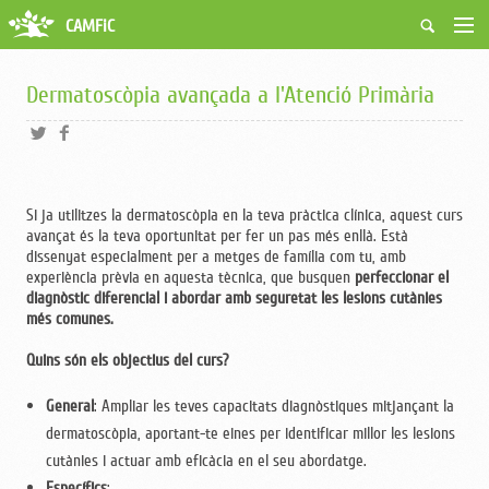
CAMFiC
Accés Usuaris
Qui som
Dermatoscòpia avançada a l'Atenció Primària
Fes-te soci
Activitats
Borsa de treball
Ciutadans
Si ja utilitzes la dermatoscòpia en la teva pràctica clínica, aquest curs
Biblioteca
avançat és la teva oportunitat per fer un pas més enllà. Està
Grups i Vocalies
dissenyat especialment per a metges de família com tu, amb
experiència prèvia en aquesta tècnica, que busquen
perfeccionar el
diagnòstic diferencial i abordar amb seguretat les lesions cutànies
més comunes.
Quins són els objectius del curs?
General
: Ampliar les teves capacitats diagnòstiques mitjançant la
dermatoscòpia, aportant-te eines per identificar millor les lesions
cutànies i actuar amb eficàcia en el seu abordatge.
Específics
: