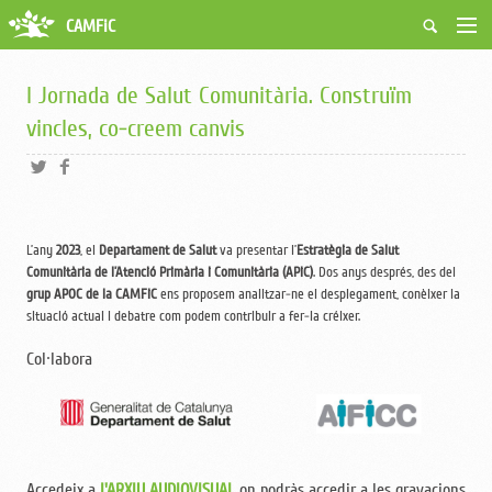
CAMFiC
Accés Usuaris
Qui som
I Jornada de Salut Comunitària. Construïm
Fes-te soci
vincles, co-creem canvis
Activitats
Borsa de treball
Ciutadans
Biblioteca
L’any
2023
, el
Departament de Salut
va presentar l’
Estratègia de Salut
Grups i Vocalies
Comunitària de l’Atenció Primària i Comunitària (APiC)
. Dos anys després, des del
grup APOC de la CAMFiC
ens proposem analitzar-ne el desplegament, conèixer la
situació actual i debatre com podem contribuir a fer-la créixer.
Col·labora
Accedeix a
l'ARXIU AUDIOVISUAL
on podràs
accedir a les gravacions