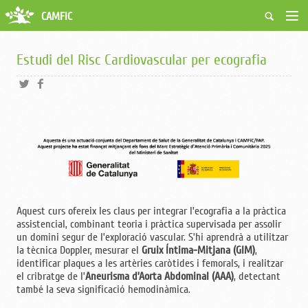
CAMFiC
Accés Usuaris
Qui som
Estudi del Risc Cardiovascular per ecografia
Fes-te soci
Activitats
Borsa de treball
Ciutadans
Biblioteca
Grups i Vocalies
Aquest curs ofereix les claus per integrar l’ecografia a la pràctica
assistencial, combinant teoria i pràctica supervisada per assolir
un domini segur de l’exploració vascular. S’hi aprendrà a utilitzar
la tècnica Doppler, mesurar el
Gruix Íntima-Mitjana (GIM)
,
identificar plaques a les artèries caròtides i femorals, i realitzar
el cribratge de l’
Aneurisma d’Aorta Abdominal (AAA)
, detectant
també la seva significació hemodinàmica.