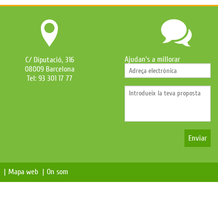
Ajudan's a millorar
C/ Diputació, 316
08009 Barcelona
Tel: 93 301 17 77
Enviar
s |
Mapa web |
On som