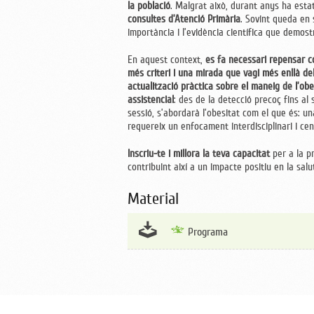
la població
. Malgrat això, durant anys ha est
consultes d’Atenció Primària
. Sovint queda en s
importància i l’evidència científica que demost
En aquest context,
es fa necessari repensar c
més criteri i una mirada que vagi més enllà de
actualització pràctica sobre el maneig de l’obe
assistencial
: des de la detecció precoç fins al 
sessió, s’abordarà l’obesitat com el que és: un
requereix un enfocament interdisciplinari i cen
Inscriu-te i millora la teva capacitat
per a la pr
contribuint així a un impacte positiu en la salu
Material
Programa