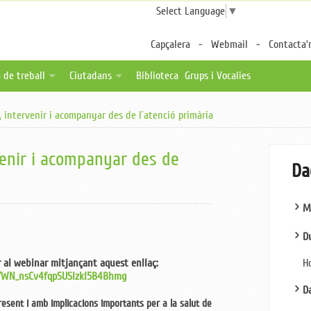
Select Language
▼
Capçalera
Webmail
Contacta'
 de treball
Ciutadans
Biblioteca
Grups i Vocalies
des
tes de feina
Fulls per a pacients
, intervenir i acompanyar des de l´atenció primària
a distància
ica una oferta
Associacions de pacients
ternalitzable
Enllaços d'interès
venir i acompanyar des de
Da
M
D
H
ir al webinar mitjançant aquest enllaç:
r/WN_nsCv4fqpSUSlzkI5B4Bhmg
Da
esent i amb implicacions importants per a la salut de