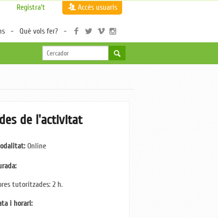
Registra't
Accés usuaris
ns
Què vols fer?
des de l'activitat
odalitat:
Online
urada:
ores tutoritzades: 2
h.
ta i horari: