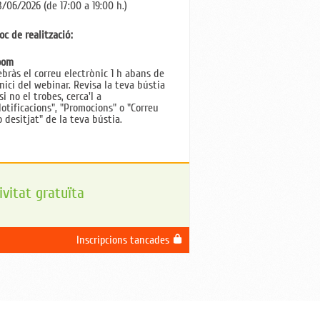
3/06/2026 (de 17:00 a 19:00 h.)
oc de realització:
oom
ebràs el correu electrònic 1 h abans de
inici del webinar. Revisa la teva bústia
 si no el trobes, cerca'l a
Notificacions", "Promocions" o "Correu
o desitjat" de la teva bústia.
ivitat gratuïta
Inscripcions tancades