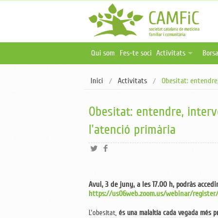
Qui som
Fes-te soci
Activitats
Borsa
Activitats programa
Ofer
Inici
Activitats
Obesitat: entendre
Activitats online i 
Publ
Oferta formativa ex
Obesitat: entendre, inter
l'atenció primària
Avui, 3 de juny, a les 17.00 h, podràs acced
https://us06web.zoom.us/webinar/registe
L'obesitat,
és una malaltia cada vegada més pr