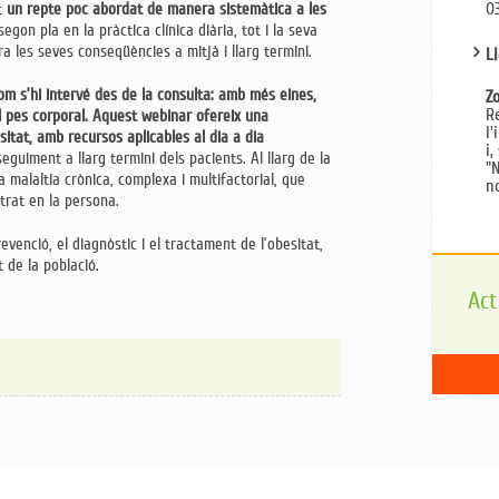
0
at
un repte poc abordat de manera sistemàtica a les
egon pla en la pràctica clínica diària, tot i la seva
ra les seves conseqüències a mitjà i llarg termini.
Ll
om s’hi intervé des de la consulta: amb més eines,
Z
R
l pes corporal.
Aquest webinar ofereix una
l'
sitat, amb recursos aplicables al dia a dia
i,
seguiment a llarg termini dels pacients. Al llarg de la
"
a malaltia crònica, complexa i multifactorial, que
n
trat en la persona.
evenció, el diagnòstic i el tractament de l’obesitat,
t de la població.
Act