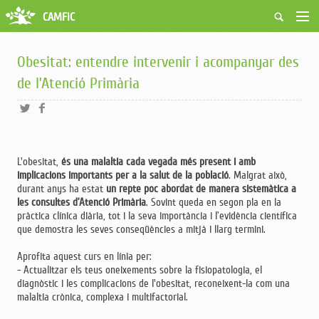
CAMFiC
Accés Usuaris
Qui som
Obesitat: entendre intervenir i acompanyar des
Fes-te soci
de l’Atenció Primària
Activitats
Borsa de treball
Ciutadans
Biblioteca
L'obesitat,
és una malaltia cada vegada més present i amb
Grups i Vocalies
implicacions importants per a la salut de la població
. Malgrat això,
durant anys ha estat
un repte poc abordat de manera sistemàtica a
les consultes d’Atenció Primària
. Sovint queda en segon pla en la
pràctica clínica diària, tot i la seva importància i l’evidència científica
que demostra les seves conseqüències a mitjà i llarg termini.
Aprofita aquest curs en línia per:
- Actualitzar els teus oneixements sobre la fisiopatologia, el
diagnòstic i les complicacions de l'obesitat, reconeixent-la com una
malaltia crònica, complexa i multifactorial.