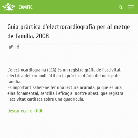
CAMFiC
Accés Usuaris
Qui som
Guia pràctica d'electrocardiografia per al metge
Fes-te soci
de família. 2008
Activitats
Borsa de treball
Ciutadans
Biblioteca
L’electrocardiograma (ECG) és un registre gràfic de l’activitat
Grups i Vocalies
elèctrica del cor molt útil en la pràctica diària del metge de
família.
És important saber-ne fer una lectura acurada, ja que és una
eina fonamental, senzilla i eficaç al nostre abast, que registra
l’activitat cardíaca sobre una quadrícula.
Descarregar en PDF