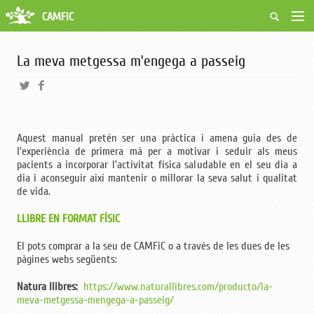
CAMFiC
Accés Usuaris
Qui som
La meva metgessa m’engega a passeig
Fes-te soci
Activitats
Borsa de treball
Ciutadans
Aquest manual pretén ser una pràctica i amena guia des de
Biblioteca
l'experiència de primera mà per a motivar i seduir als meus
Grups i Vocalies
pacients a incorporar l'activitat física saludable en el seu dia a
dia i aconseguir així mantenir o millorar la seva salut i qualitat
de vida.
LLIBRE EN FORMAT FÍSIC
El pots comprar a la seu de CAMFiC o a través de les dues de les
pàgines webs següents:
Natura llibres:
https://www.naturallibres.com/producto/la-
meva-metgessa-mengega-a-passeig/