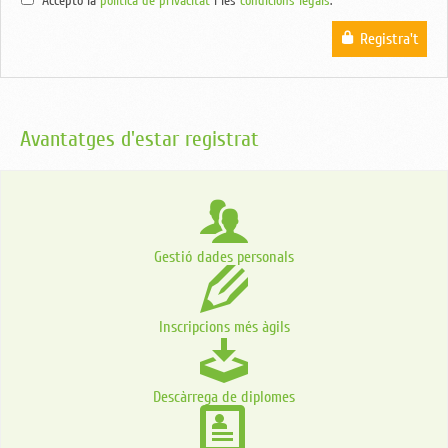
Accepto la
política de privacitat
i les
condicions legals
.
Registra't
Avantatges d'estar registrat
Gestió dades personals
Inscripcions més àgils
Descàrrega de diplomes