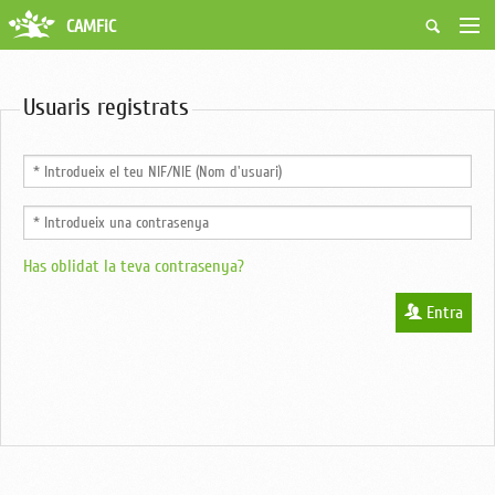
CAMFiC
Accés Usuaris
Qui som
Usuaris registrats
Fes-te soci
Activitats
Borsa de treball
Ciutadans
Biblioteca
Grups i Vocalies
Has oblidat la teva contrasenya?
Entra