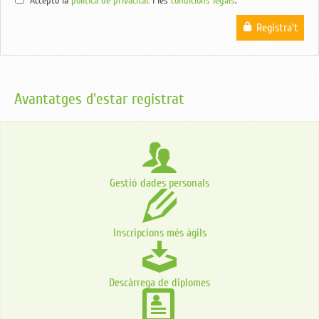
Accepto la
política de privacitat
i les
condicions legals
.
Registra't
Avantatges d'estar registrat
Gestió dades personals
Inscripcions més àgils
Descàrrega de diplomes