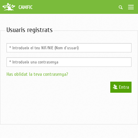
CAMFiC
Accés Usuaris
Qui som
Usuaris registrats
Fes-te soci
Activitats
Borsa de treball
Ciutadans
Biblioteca
Grups i Vocalies
Has oblidat la teva contrasenya?
Entra