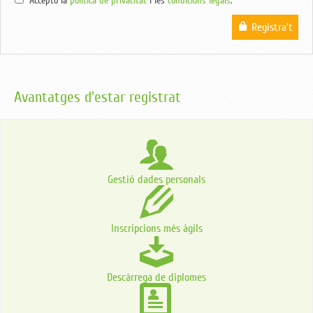
Accepto la
política de privacitat
i les
condicions legals
.
Registra't
Avantatges d'estar registrat
Gestió dades personals
Inscripcions més àgils
Descàrrega de diplomes