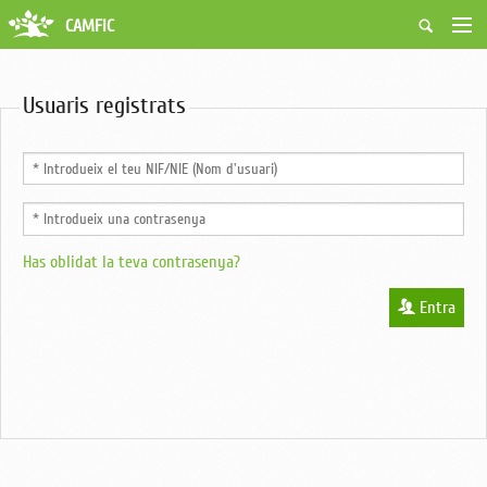
CAMFiC
Accés Usuaris
Qui som
Usuaris registrats
Fes-te soci
Activitats
Borsa de treball
Ciutadans
Biblioteca
Grups i Vocalies
Has oblidat la teva contrasenya?
Entra